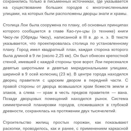
сохранились только в письменных источниках, где указывается
на существование больших городов с многочисленными
улицами, на которых были расположены дворцы знати и храмы.
Столица Лои была сооружена по плану, об основных принципах
которого сообщается в главе Као-гун-цзы (о технике) книги
Чжоу-ли (Обряды Чжоу), написанной в III в. до н. э. В тексте
указывается, что проектировалась столица по установленному
плану. Город имел квадратный план, каждая сторона которого
была длиной в 9 ли (около 2,25 км). Он был обнесен крепостной
стеной, имевшей с каждой стороны трое ворот. Лои пересекался
девятью широтными и девятью меридиональными улицами,
шириной в 9 осей колесниц (23 м). В центре города находился
дворец правителя с царским двором в передней части. С
правой стороны от дворца возвышался храм божеств земли и
злаков, а слева — храм в честь предков правителя — вана.
Позади дворцовых помещений находился рынок. Система
симметричной планировки городов, сложившаяся в глубокой
древности, сохранялась на протяжении двух тысячелетий.
Строительство жилищ простых горожан, как показывают
раскопки, проводилось, как и ранее, с применением каркасной