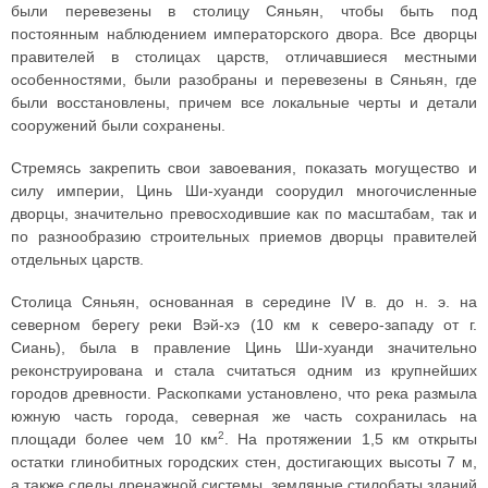
были перевезены в столицу Сяньян, чтобы быть под
постоянным наблюдением императорского двора. Все дворцы
правителей в столицах царств, отличавшиеся местными
особенностями, были разобраны и перевезены в Сяньян, где
были восстановлены, причем все локальные черты и детали
сооружений были сохранены.
Стремясь закрепить свои завоевания, показать могущество и
силу империи, Цинь Ши-хуанди соорудил многочисленные
дворцы, значительно превосходившие как по масштабам, так и
по разнообразию строительных приемов дворцы правителей
отдельных царств.
Столица Сяньян, основанная в середине IV в. до н. э. на
северном берегу реки Вэй-хэ (10 км к северо-западу от г.
Сиань), была в правление Цинь Ши-хуанди значительно
реконструирована и стала считаться одним из крупнейших
городов древности. Раскопками установлено, что река размыла
южную часть города, северная же часть сохранилась на
2
площади более чем 10 км
. На протяжении 1,5 км открыты
остатки глинобитных городских стен, достигающих высоты 7 м,
а также следы дренажной системы, земляные стилобаты зданий