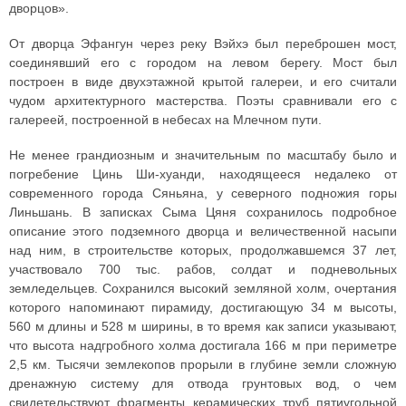
дворцов».
От дворца Эфангун через реку Вэйхэ был переброшен мост,
соединявший его с городом на левом берегу. Мост был
построен в виде двухэтажной крытой галереи, и его считали
чудом архитектурного мастерства. Поэты сравнивали его с
галереей, построенной в небесах на Млечном пути.
Не менее грандиозным и значительным по масштабу было и
погребение Цинь Ши-хуанди, находящееся недалеко от
современного города Сяньяна, у северного подножия горы
Линьшань. В записках Сыма Цяня сохранилось подробное
описание этого подземного дворца и величественной насыпи
над ним, в строительстве которых, продолжавшемся 37 лет,
участвовало 700 тыс. рабов, солдат и подневольных
земледельцев. Сохранился высокий земляной холм, очертания
которого напоминают пирамиду, достигающую 34 м высоты,
560 м длины и 528 м ширины, в то время как записи указывают,
что высота надгробного холма достигала 166 м при периметре
2,5 км. Тысячи землекопов прорыли в глубине земли сложную
дренажную систему для отвода грунтовых вод, о чем
свидетельствуют фрагменты керамических труб пятиугольной