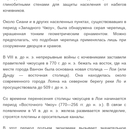
глинобитными стенами для защиты населения от набегов
кочевников.
Около Сиани и в других населенных пунктах, существовавших в
период «Западного Чжоу», была обнаружена серая черепица,
украшенная тонким геометрическим орнаментом. Можно
предполагать, что подобная черепица применялась лишь при
сооружении дворцов и храмов.
В VIII в. до н. э. непрерывные войны с кочевниками заставили
правителей чжоусцев в 770 г. до н. э. бежать на восток, где на
месте города Ванчэн была основана новая столица — Лои (или
Дунду — восточная столица). Она находилась около
современного города Лояна на северном берегу реки Ло и
просуществовала до 509 г. до н. э.
Со времени перенесения столицы чжоусцев в Лои начинается
период «Восточного Чжоу» (770—256 гг. до н. э.). В связи с
появлением в VI в. до н. э. железа развивается земледелие,
строятся плотины и оросительные каналы.
В этот период подъем экономики вызывает значительное