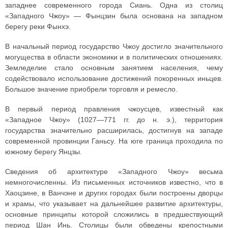
западнее современного города Сиань. Одна из столиц
«Западного Чжоу» — Фынцзин была основана на западном
берегу реки Фынхэ.
В начальный период государство Чжоу достигло значительного
могущества в области экономики и в политических отношениях.
Земледелие стало основным занятием населения, чему
содействовало использование достижений покоренных иньцев.
Большое значение приобрели торговля и ремесло.
В первый период правления чжоусцев, известный как
«Западное Чжоу» (1027—771 гг. до н. э.), территория
государства значительно расширилась, достигнув на западе
современной провинции Ганьсу. На юге граница проходила по
южному берегу Янцзы.
Сведения об архитектуре «Западного Чжоу» весьма
немногочисленны. Из письменных источников известно, что в
Хаоцзине, в Ванчэне и других городах были построены дворцы
и храмы, что указывает на дальнейшее развитие архитектуры,
основные принципы которой сложились в предшествующий
период Шан Инь. Столицы были обведены крепостными