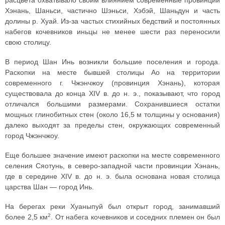
расцвета охватывало своим влиянием современные провинции
Хэнань, Шаньси, частично Шэньси, Хэбэй, Шаньдун и часть
долины р. Хуай. Из-за частых стихийных бедствий и постоянных
набегов кочевников иньцы не менее шести раз переносили
свою столицу.
В период Шан Инь возникли большие поселения и города.
Раскопки на месте бывшей столицы Ао на территории
современного г. Чжэнчжоу (провинция Хэнань), которая
существовала до конца XIV в. до н. э., показывают, что город
отличался большими размерами. Сохранившиеся остатки
мощных глинобитных стен (около 16,5 м толщины у основания)
далеко выходят за пределы стен, окружающих современный
город Чжэнчжоу.
Еще большее значение имеют раскопки на месте современного
селения Сяотунь, в северо-западной части провинции Хэнань,
где в середине XIV в. до н. э. была основана новая столица
царства Шан — город Инь.
На берегах реки Хуаныпуй был открыт город, занимавший
2
более 2,5 км
. От набега кочевников и соседних племен он был