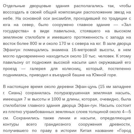
Отдельные дворцовые здания располагались так, чтобы
воссоздать в своей общей композиции расположение звезд на
небе. На основной оси ансамбля, проходившей по традиции с
юга на север, было сооружено главное здание — «Зал
государства» в виде павильона, стоявшего на высоком
земляном стилобате и имевшего протяженность с запада на
восток более 800 м и около 170 м с севера на юг. В зале дворца
Эфангун помещались знамена 16-метровой высоты, в нем
могло одновременно находиться около 10 тыс. человек. К этому
павильону от подножия высокой насыпи шел окружавший его
проезд — галерея для колесниц, который, постепенно
поднимаясь, приводил к въездной башне на Южной горе.
В настоящее время около деревни Эфан-цунь (15 км западнее
г. Сиань) сохранилась полуразрушенная земляная насыпь,
имеющая 7 м высоты и 1000 м длины, которая, очевидно, была
стилобатом главного здания дворца Эфан-гун. Насыпь состоит
из плотно утрамбованных земляных слоев толщиной около 4—5
см. Сохранились также линии и насыпи, определяющие
контуры всего грандиозного сооружения древности,
получившего по праву в истории Китая название «Город