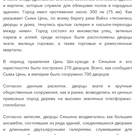
и кирпичи, которые служили для облицовки полов в парадных
зданиях. Город имел протяжение около 300 ли (75 км). Как
указывает Сыма Цянь, по всему берегу реки Вэйхэ «теснились
дворцы и дома, тянулись крытые галереи и насыпи-переходы
между ними». Город состоял из множества улиц, зеленых
парков и аллей, среди которых были расположены дворцы
знати, жилища горожан, а также торговые и ремесленные
кварталы.
В период правления Цинь Ши-хуанди в Сяньяне и его
окрестностях было построено 270 дворцов. Всего, как сообщает
Сыма Цянь, в империи было сооружено 700 дворцов.
Согласно данным раскопок, дворцы знати и крупные
общественные сооружения, как и ранее, возводились из ценных
привозных пород дерева на высоких земляных платформах-
стилобатах.
Согласно записям, дворцы Сяньяна воздвигались как большие
ансамбли, состоявшие из ряда зданий, соединявшихся дворами
и длинными двухъярусными галереями, служившими для