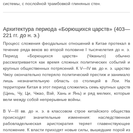
системы, с послойной трамбовкой глиняных стен.
Архитектура периода «Борющихся царств» (403—
221 гг. до н. э.)
Процесс сложения феодальных отношений в Китае протекал в
течение ряда веков во второй половине I тысячелетия до н. э.
Период «Борющихся царств» (Чжаньго) обычно
рассматривается как время сложных политических событий и
крупных общественных потрясений. К V—IV вв. до н. э. царство
Чжоу окончательно потеряло политический престиж и занимало
лишь незначительную область со столицей в Лои. На
территории Китая в этот период сложились семь крупных царств
(Цинь, Чу, Ци, Чжао, Вэй, Хань и Янь) и ряд мелких, которые
вели между собой непрерывные войны.
В V—III вв. до н. э. в классовом строе китайского общества
происходят значительные изменения: наследственная
рабовладельческая аристократия теряет главенствующее
положение. К власти приходят новые силы, вышедшие порой из