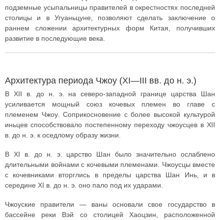
подземные усыпальницы правителей в окрестностях последней
столицы и в Угуаньцуне, позволяют сделать заключение о
раннем сложении архитектурных форм Китая, получивших
развитие в последующие века.
Архитектура периода Чжоу (XI—III вв. до н. э.)
В XII в. до н. э. на северо-западной границе царства Шан
усиливается мощный союз кочевых племен во главе с
племенем Чжоу. Соприкосновение с более высокой культурой
иньцев способствовало постепенному переходу чжоусцев в XII
в. до н. э. к оседлому образу жизни.
В XI в. до н. э. царство Шан было значительно ослаблено
длительными войнами с кочевыми племенами. Чжоусцы вместе
с кочевниками вторглись в пределы царства Шан Инь, и в
середине XI в. до н. э. оно пало под их ударами.
Чжоуские правители — ваны основали свое государство в
бассейне реки Вэй со столицей Хаоцзин, расположенной