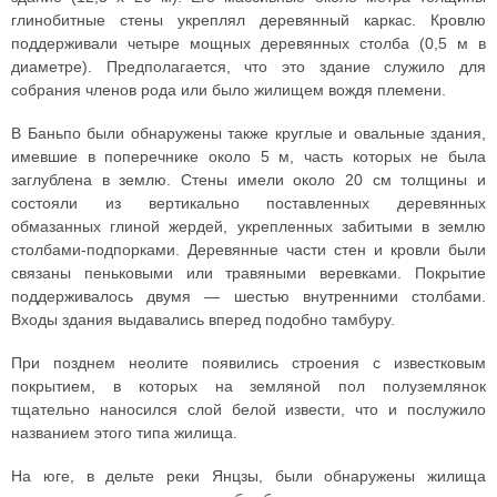
глинобитные стены укреплял деревянный каркас. Кровлю
поддерживали четыре мощных деревянных столба (0,5 м в
диаметре). Предполагается, что это здание служило для
собрания членов рода или было жилищем вождя племени.
В Баньпо были обнаружены также круглые и овальные здания,
имевшие в поперечнике около 5 м, часть которых не была
заглублена в землю. Стены имели около 20 см толщины и
состояли из вертикально поставленных деревянных
обмазанных глиной жердей, укрепленных забитыми в землю
столбами-подпорками. Деревянные части стен и кровли были
связаны пеньковыми или травяными веревками. Покрытие
поддерживалось двумя — шестью внутренними столбами.
Входы здания выдавались вперед подобно тамбуру.
При позднем неолите появились строения с известковым
покрытием, в которых на земляной пол полуземлянок
тщательно наносился слой белой извести, что и послужило
названием этого типа жилища.
На юге, в дельте реки Янцзы, были обнаружены жилища