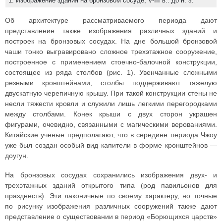
1. Изображение здания на бронзовом сосуде, V-III в.. до н. э.
Об архитектуре рассматриваемого периода дают
представление также изображения различных зданий и
построек на бронзовых сосудах. На дне большой бронзовой
чаши тонко выгравировано сложное трехэтажное сооружение,
построенное с применением стоечно-балочной конструкции,
состоящее из ряда столбов (рис. 1). Увенчанные сложными
резными кронштейнами, столбы поддерживают тяжелую
двускатную черепичную крышу. При такой конструкции стены не
несли тяжести кровли и служили лишь легкими перегородками
между столбами. Конек крыши с двух сторон украшен
фигурами, очевидно, связанными с магическими верованиями.
Китайские ученые предполагают, что в середине периода Чжоу
уже был создан особый вид капители в форме кронштейнов —
доугун.
На бронзовых сосудах сохранились изображения двух- и
трехэтажных зданий открытого типа (род павильонов для
празднеств). Эти лаконичные по своему характеру, но точные
по рисунку изображения различных сооружений также дают
представление о существовании в период «Борющихся царств»