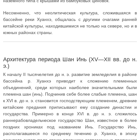
наземного типа с крышами из бамбуковых циновок.
Несомненно, что неолитическая культура, сложившаяся в
бассейне реки Хуанхэ, общалась с другими очагами ранней
китайской культуры, находившимися не только на севере, но и в
южных районах страны.
Архитектура периода Шан Инь (XV—XII вв. до н.
э.)
К началу II тысячелетия до н. э. развитие земледелия в районе
бассейна р. Хуанхэ приводит к сложению племенных
объединений, среди которых наиболее значительными были
племена шан (инь). Подчинив себе более слабые племена, шан
к XVI в. до н. э. становится господствующим племенем, древние
китайские предания приписывают ему создание династии и
государства. Примерно в конце XVI в. до н. э. сложилось
раннерабовладельческое государство Шан, известное в более
поздних хрониках под названием Инь. Государство Инь,
располагавшееся по среднему течению р. Хуанхэ, в эпоху