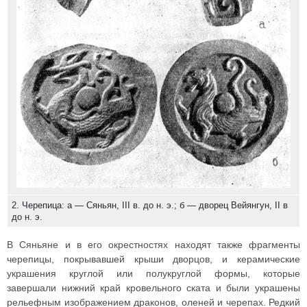
2. Черепица: а — Сяньян, III в. до н. э.; б — дворец Вейянгун, II в
до н. э.
В Сяньяне и в его окрестностях находят также фрагменты
черепицы, покрывавшей крыши дворцов, и керамические
украшения круглой или полукруглой формы, которые
завершали нижний край кровельного ската и были украшены
рельефным изображением драконов, оленей и черепах. Редкий