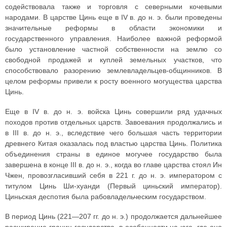
содействовала также и торговля с северными кочевыми
народами. В царстве Цинь еще в IV в. до н. э. были проведены
значительные реформы в области экономики и
государственного управления. Наиболее важной реформой
было установление частной собственности на землю со
свободной продажей и куплей земельных участков, что
способствовало разорению землевладельцев-общинников. В
целом реформы привели к росту военного могущества царства
Цинь.
Еще в IV в. до н. э. войска Цинь совершили ряд удачных
походов против отдельных царств. Завоевания продолжались и
в III в. до н. э., вследствие чего большая часть территории
древнего Китая оказалась под властью царства Цинь. Политика
объединения страны в единое могучее государство была
завершена в конце III в. до н. э., когда во главе царства стоял Ин
Чжен, провозгласивший себя в 221 г. до н. э. императором с
титулом Цинь Ши-хуанди (Первый циньский император).
Циньская деспотия была рабовладельческим государством.
В период Цинь (221—207 гг. до н. э.) продолжается дальнейшее