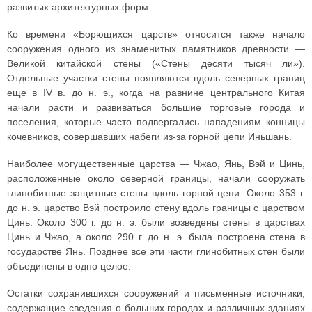
развитых архитектурных форм.
Ко времени «Борющихся царств» относится также начало
сооружения одного из знаменитых памятников древности —
Великой китайской стены («Стены десяти тысяч ли»).
Отдельные участки стены появляются вдоль северных границ
еще в IV в. до н. э., когда на равнине центрального Китая
начали расти и развиваться большие торговые города и
поселения, которые часто подвергались нападениям конницы
кочевников, совершавших набеги из-за горной цепи Иньшань.
Наиболее могущественные царства — Чжао, Янь, Вэй и Цинь,
расположенные около северной границы, начали сооружать
глинобитные защитные стены вдоль горной цепи. Около 353 г.
до н. э. царство Вэй построило стену вдоль границы с царством
Цинь. Около 300 г. до н. э. были возведены стены в царствах
Цинь и Чжао, а около 290 г. до н. э. была построена стена в
государстве Янь. Позднее все эти части глинобитных стен были
объединены в одно целое.
Остатки сохранившихся сооружений и письменные источники,
содержащие сведения о больших городах и различных зданиях