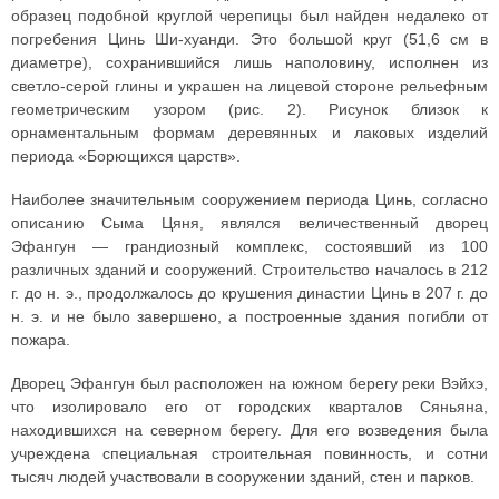
образец подобной круглой черепицы был найден недалеко от
погребения Цинь Ши-хуанди. Это большой круг (51,6 см в
диаметре), сохранившийся лишь наполовину, исполнен из
светло-серой глины и украшен на лицевой стороне рельефным
геометрическим узором (рис. 2). Рисунок близок к
орнаментальным формам деревянных и лаковых изделий
периода «Борющихся царств».
Наиболее значительным сооружением периода Цинь, согласно
описанию Сыма Цяня, являлся величественный дворец
Эфангун — грандиозный комплекс, состоявший из 100
различных зданий и сооружений. Строительство началось в 212
г. до н. э., продолжалось до крушения династии Цинь в 207 г. до
н. э. и не было завершено, а построенные здания погибли от
пожара.
Дворец Эфангун был расположен на южном берегу реки Вэйхэ,
что изолировало его от городских кварталов Сяньяна,
находившихся на северном берегу. Для его возведения была
учреждена специальная строительная повинность, и сотни
тысяч людей участвовали в сооружении зданий, стен и парков.