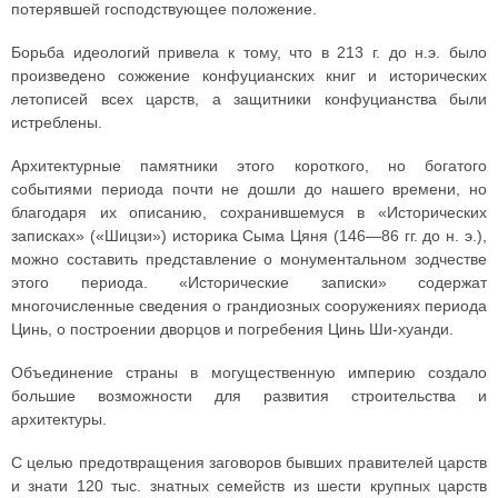
потерявшей господствующее положение.
Борьба идеологий привела к тому, что в 213 г. до н.э. было
произведено сожжение конфуцианских книг и исторических
летописей всех царств, а защитники конфуцианства были
истреблены.
Архитектурные памятники этого короткого, но богатого
событиями периода почти не дошли до нашего времени, но
благодаря их описанию, сохранившемуся в «Исторических
записках» («Шицзи») историка Сыма Цяня (146—86 гг. до н. э.),
можно составить представление о монументальном зодчестве
этого периода. «Исторические записки» содержат
многочисленные сведения о грандиозных сооружениях периода
Цинь, о построении дворцов и погребения Цинь Ши-хуанди.
Объединение страны в могущественную империю создало
большие возможности для развития строительства и
архитектуры.
С целью предотвращения заговоров бывших правителей царств
и знати 120 тыс. знатных семейств из шести крупных царств