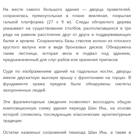
На месте самого большого здания — дворца правителей,
сохранилась прямоугольная в плане земляная, покрытая
галькой платформа (27 x 9 м). Следы обгорелого дерева
указывают на существование столбов, располагавшихся в три
ряда на равном расстоянии друг от друга и поддерживающих
балки и кровлю. Сохранились базы стволов колонн из плоского
круглого валуна или в виде бронзовых дисков. Обнаружена
также лестница, которая вела в подвал под зданием,
предназначенный для слуг-рабов или хранения припасов.
Судя по изображениям зданий на гадальных костях, дворцы
имели двускатную высокую крышу с фронтонами на торцах. В
фундаменте храма предков были обнаружены скелеты
захороненных людей.
Эти фрагментарные сведения позволяют воссоздать общую
композиционную схему здания периода Шан Инь, на основе
которой сложились последующие классические архитектурные
традиции.
Остатки наземных сооружений периода Шан Инь, а также и