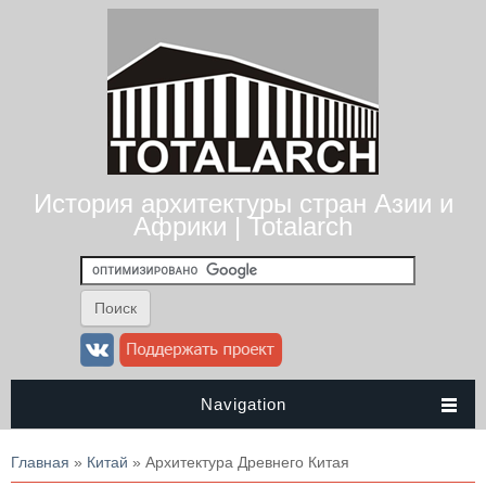
История архитектуры стран Азии и
Африки | Totalarch
Navigation
Вы здесь
Главная
»
Китай
» Архитектура Древнего Китая