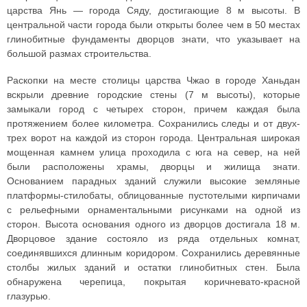
царства Янь — города Сяду, достигающие 8 м высоты. В
центральной части города были открыты более чем в 50 местах
глинобитные фундаменты дворцов знати, что указывает на
большой размах строительства.
Раскопки на месте столицы царства Чжао в городе Ханьдан
вскрыли древние городские стены (7 м высоты), которые
замыкали город с четырех сторон, причем каждая была
протяжением более километра. Сохранились следы и от двух-
трех ворот на каждой из сторон города. Центральная широкая
мощенная камнем улица проходила с юга на север, на ней
были расположены храмы, дворцы и жилища знати.
Основанием парадных зданий служили высокие земляные
платформы-стилобаты, облицованные пустотелыми кирпичами
с рельефными орнаментальными рисунками на одной из
сторон. Высота основания одного из дворцов достигала 18 м.
Дворцовое здание состояло из ряда отдельных комнат,
соединявшихся длинным коридором. Сохранились деревянные
столбы жилых зданий и остатки глинобитных стен. Была
обнаружена черепица, покрытая коричневато-красной
глазурью.