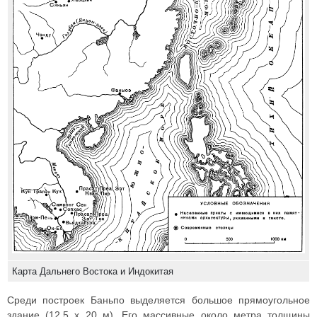
Карта Дальнего Востока и Индокитая
Среди построек Баньпо выделяется большое прямоугольное
здание (12,5 x 20 м). Его массивные около метра толщины