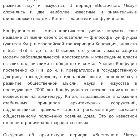
развитие наук и искусства. В период «Восточного Чжоу»
сложились и две наиболее известные и значительные
философские системы Китая — даосизм и конфуцианство.
Конфуцианство — этико-политическое учение получило свое
название от имени своего основателя — философа Кун фу-цзы
(учителя Кун), в европейской транскрипции Конфуция, жившего
в 551—479 гг. до н. э. В основе его учения лежала защита
морали рабовладельческой аристократии и утверждение власти
высших над низшими в обществе и семье. Учение Конфуция
постепенно ко II в. до н. э. превратилось в государственную
доктрину, господствующую идеологию знати, определявшую
развитие общественной мысли, науки и искусства в
последующие 2000 лет. Конфуцианство оказало значительное
воздействие на архитектуру Китая, выразившееся в сложении
стабильных принципов архитектурных сооружений,
подчинявшихся правилам строгой регламентации согласно
общественному положению хозяина дома. Это до известной
степени ограничивало творчество зодчих.
Сведения об архитектуре периода «Восточного Чжоу»