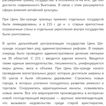
расширение границ государства, в особенности на юге, где оно
достигло современного Вьетнама. В связи с этим расширяется
сфера влияния китайской культуры.
При Цинь Ши-хуанди границы прежних отдельных государств
были ликвидированы, и в 215 г. до н. э. старые крепостные
пограничные стены и отдельные укрепления внутри государства
были уничтожены.
В целях дальнейшей централизации государства Цинь Ши-
хуанди осуществил ряд административных реформ. В первую
очередь было проведено административное деление империи
на 36 областей. С 221 г. вводится единая монета. Вводятся
также единые законодательство, письменность, унифицируются
меры длины, веса и объема. При Цинь Ши-хуанди начато
проведение магистральных дорог, которые достигали ширины в
50 шагов и были обсажены деревьями. Строились новые
города, в которых усиленно поощрялось развитие ремесел и
торговли. Сооружались ирригационные каналы, осваивались
новые земли. Все эти мероприятия производились в интересах
новой господствующей верхушки — крупных землевладельцев,
что вызывало недовольство среди старой аристократии,