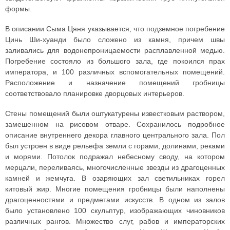
формы.
В описании Сыма Цяня указывается, что подземное погребение
Цинь Ши-хуанди было сложено из камня, причем швы
заливались для водонепроницаемости расплавленной медью.
Погребение состояло из большого зала, где покоился прах
императора, и 100 различных вспомогательных помещений.
Расположение и назначение помещений гробницы
соответствовало планировке дворцовых интерьеров.
Стены помещений были оштукатурены известковым раствором,
замешенном на рисовом отваре. Сохранилось подробное
описание внутреннего декора главного центрального зала. Пол
был устроен в виде рельефа земли с горами, долинами, реками
и морями. Потолок подражал небесному своду, на котором
мерцали, переливаясь, многочисленные звезды из драгоценных
камней и жемчуга. В озаряющих зал светильниках горел
китовый жир. Многие помещения гробницы были наполнены
драгоценностями и предметами искусств. В одном из залов
было установлено 100 скульптур, изображающих чиновников
различных рангов. Множество слуг, рабов и императорских