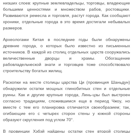
низших слоев: крупные землевладельцы, торговцы, владеющие
большими ценностями и множеством рабов, ростовщики.
Развиваются ремесла и торговля, растут города. Как сообщают
хроники, отдельные города в это время достигали небывалых
размеров.
Археологами Китая в последние годы были обнаружены
древние города, о которых было известно из письменных
источников. В каждой из столиц отдельных царств сооружались
величественные дворцы и храмы. Обогащение
рабовладельческой знати и торговцев тоже способствовало
строительству богатых жилищ.
Раскопки на месте столицы царства Ци (провинция Шаньдун)
обнаружили остатки мощных глинобитных стен и отдельные
руины. Как и другие крупные города, Линь-цзы был выстроен
согласно традициям, сложившимся еще в период Чжоу, но
вместе с тем его планировка отличается своеобразием; так,
огибающие его с четырех сторон стены у южной стороны
образуют скругления под углом 70°.
В провинции Хэбэй найдены остатки стен второй столицы