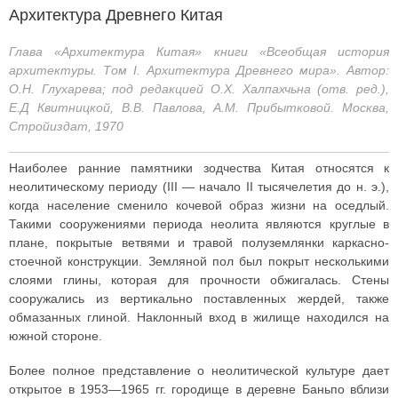
Архитектура Древнего Китая
Глава «Архитектура Китая» книги «Всеобщая история
архитектуры. Том I. Архитектура Древнего мира». Автор:
О.Н. Глухарева; под редакцией О.Х. Халпахчьна (отв. ред.),
Е.Д Квитницкой, В.В. Павлова, А.М. Прибытковой. Москва,
Стройиздат, 1970
Наиболее ранние памятники зодчества Китая относятся к
неолитическому периоду (III — начало II тысячелетия до н. э.),
когда население сменило кочевой образ жизни на оседлый.
Такими сооружениями периода неолита являются круглые в
плане, покрытые ветвями и травой полуземлянки каркасно-
стоечной конструкции. Земляной пол был покрыт несколькими
слоями глины, которая для прочности обжигалась. Стены
сооружались из вертикально поставленных жердей, также
обмазанных глиной. Наклонный вход в жилище находился на
южной стороне.
Более полное представление о неолитической культуре дает
открытое в 1953—1965 гг. городище в деревне Баньпо вблизи