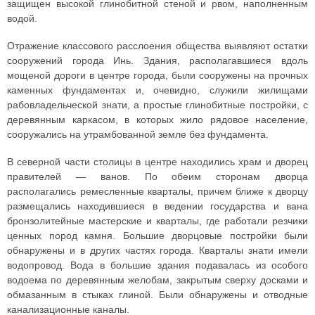
защищен высокой глинобитной стеной и рвом, наполненным
водой.
Отражение классового расслоения общества выявляют остатки
сооружений города Инь. Здания, располагавшиеся вдоль
мощеной дороги в центре города, были сооружены на прочных
каменных фундаментах и, очевидно, служили жилищами
рабовладельческой знати, а простые глинобитные постройки, с
деревянным каркасом, в которых жило рядовое население,
сооружались на утрамбованной земле без фундамента.
В северной части столицы в центре находились храм и дворец
правителей — ванов. По обеим сторонам дворца
располагались ремесленные кварталы, причем ближе к дворцу
размещались находившиеся в ведении государства и вана
бронзолитейные мастерские и кварталы, где работали резчики
ценных пород камня. Большие дворцовые постройки были
обнаружены и в других частях города. Кварталы знати имели
водопровод. Вода в большие здания подавалась из особого
водоема по деревянным желобам, закрытым сверху досками и
обмазанным в стыках глиной. Были обнаружены и отводные
канализационные каналы.