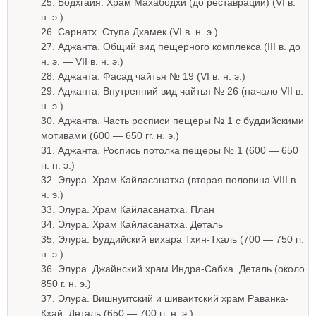
25. Бодхгайя. Храм Махабодхи (до реставрации) (VI в.
н. э.)
26. Сарнатх. Ступа Дхамек (VI в. н. э.)
27. Аджанта. Общий вид пещерного комплекса (III в. до
н. э. — VII в. н. э.)
28. Аджанта. Фасад чайтья № 19 (VI в. н. э.)
29. Аджанта. Внутренний вид чайтья № 26 (начало VII в.
н. э.)
30. Аджанта. Часть росписи пещеры № 1 с буддийскими
мотивами (600 — 650 гг. н. э.)
31. Аджанта. Роспись потолка пещеры № 1 (600 — 650
гг. н. э.)
32. Элура. Храм Кайласанатха (вторая половина VIII в.
н. э.)
33. Элура. Храм Кайласанатха. План
34. Элура. Храм Кайласанатха. Деталь
35. Элура. Буддийский вихара Тхин-Тхаль (700 — 750 гг.
н. э.)
36. Элура. Джайнский храм Индра-Сабха. Деталь (около
850 г. н. э.)
37. Элура. Вишнуитский и шиваитский храм Раванка-
Кхай. Деталь (650 — 700 гг. н. э.)