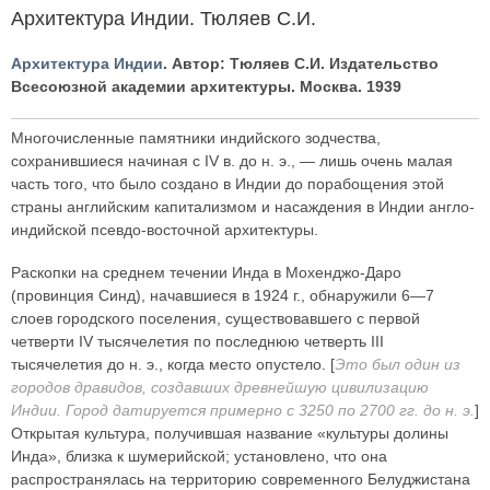
Архитектура Индии. Тюляев С.И.
Архитектура Индии
. Автор: Тюляев С.И. Издательство
Всесоюзной академии архитектуры. Москва. 1939
Многочисленные памятники индийского зодчества,
сохранившиеся начиная с IV в. до н. э., — лишь очень малая
часть того, что было создано в Индии до порабощения этой
страны английским капитализмом и насаждения в Индии англо-
индийской псевдо-восточной архитектуры.
Раскопки на среднем течении Инда в Мохенджо-Даро
(провинция Синд), начавшиеся в 1924 г., обнаружили 6—7
слоев городского поселения, существовавшего с первой
четверти IV тысячелетия по последнюю четверть III
тысячелетия до н. э., когда место опустело. [
Это был один из
городов дравидов, создавших древнейшую цивилизацию
Индии. Город датируется примерно с 3250 по 2700 гг. до н. э.
]
Открытая культура, получившая название «культуры долины
Инда», близка к шумерийской; установлено, что она
распространялась на территорию современного Белуджистана