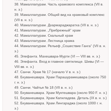
38. Мамаллапурам. Часть храмового комплекса (VII в.
н. э.)
39. Мамаллапурам. Общий вид на храмовый комплекс
(VII в. н. э.)
40. Мамаллапурам. Дхармараджаратха (VII в. н. э.)
41. Мамаллапурам. „Прибрежный“ храм
42. Мамаллапурам. Скальный храм
43. Мамаллапурам. Лестница храма
44. Мамаллапурам. Рельеф „Сошествие Ганга“ (VII в. н.
э.)
45. Элефанта. Махешвара-Мурти (VI — VIII вв. н. э.)
46. Элефанта. Вход в главное святилище. Шивы (VI —
VIII вв. н. э.)
47. Санчи. Храм № 17 (начало V в. н. э.)
48. Бхуванешвара. Храм Парашурамешвара (около 750
г. н. э.)
49. Санчи. Чайтья № 18 (VII в. н. э.)
50. Бхуванешвара. Храм Муктешвара (около 950 F. н. э.)
51. Бхуванешвара. Храм Капиладева. Деталь (IX в. н. э.)
52. Бхуванешвара. Храм Лингараджа (около 1000 г. н.
э.)