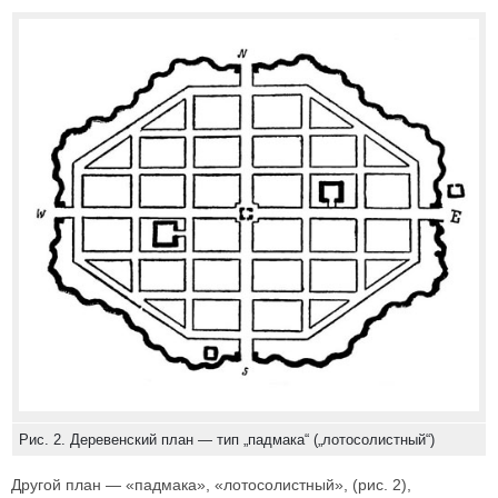
Рис. 2. Деревенский план — тип „падмака“ („лотосолистный“)
Другой план — «падмака», «лотосолистный», (рис. 2),