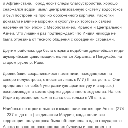
и Афганистана. Город носит следы благоустройства, хорошо
снабжался водой, имел централизованную систему водостоков
и был построен из прочно обожженного кирпича. Раскопки
доказали наличие морских и сухопутных торговых связей
населения той эпохи с Месопотамией, Ираном и Центральной
Азией. Это лишний раз подтверждает, что Индия никогда не
была отрезана от тесного общения с соседними странами.
Другим районом, где была открыта подобная древнейшая индо-
шумерийская цивилизация, является Хараппа, в Пенджабе, на
старом русле р. Рави.
Древнейшие сохранившиеся памятники, находящиеся на
севере полуострова, относятся лишь к IV И) III вв. до н. э. Они
представляют собой уже развитую архитектуру и впервые)
воспроизводят в камне формы деревянного зодчества. На юге
Индии применение камня началось только в VII в. н. э.
Наибольшее строительство в камне начинается при Ашоке (274
—237 гг. до н. э.) из династии Маурия, когда почти вся
территория полуострова была объединена в одно государство.
Ашока ревностно распространял буддизм и построил, по