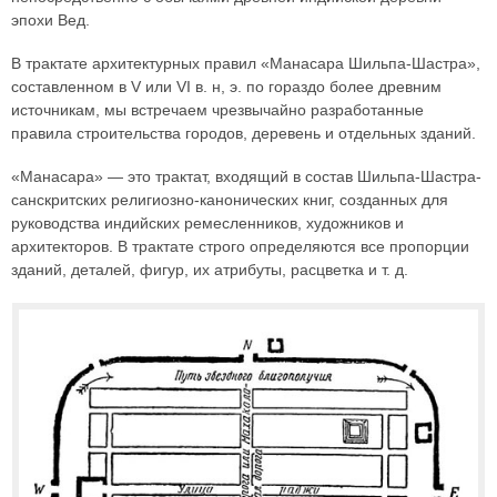
эпохи Вед.
В трактате архитектурных правил «Манасара Шильпа-Шастра»,
составленном в V или VI в. н, э. по гораздо более древним
источникам, мы встречаем чрезвычайно разработанные
правила строительства городов, деревень и отдельных зданий.
«Манасара» — это трактат, входящий в состав Шильпа-Шастра-
санскритских религиозно-канонических книг, созданных для
руководства индийских ремесленников, художников и
архитекторов. В трактате строго определяются все пропорции
зданий, деталей, фигур, их атрибуты, расцветка и т. д.