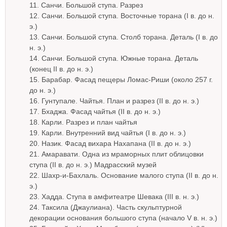
11. Санчи. Большой ступа. Разрез
12. Санчи. Большой ступа. Восточные торана (I в. до н.
э.)
13. Санчи. Большой ступа. Столб торана. Деталь (I в. до
н. э.)
14. Санчи. Большой ступа. Южные торана. Деталь
(конец II в. до н. э.)
15. Барабар. Фасад пещеры Ломас-Риши (около 257 г.
до н. э.)
16. Гунтупале. Чайтья. План и разрез (II в. до н. э.)
17. Бхаджа. Фасад чайтья (II в. до н. э.)
18. Карли. Разрез и план чайтья
19. Карли. Внутренний вид чайтья (I в. до н. э.)
20. Назик. Фасад вихара Нахапана (II в. до н. э.)
21. Амаравати. Одна из мраморных плит облицовки
ступа (II в. до н. э.) Мадрасский музей
22. Шахр-и-Бахлаль. Основание малого ступа (II в. до н.
э.)
23. Хадда. Ступа в амфитеатре Шевака (III в. н. э.)
24. Таксила (Джаулиана). Часть скульптурной
декорации основания большого ступа (начало V в. н. э.)