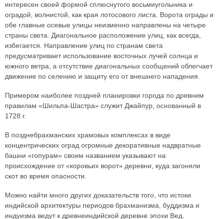
интересен своей формой сплюснутого восьмиугольника и
оградой, волнистой, как края лотосового листа. Ворота ограды и
обе главные осевые улицы неизменно направлены на четыре
страны света. Диагональное расположение улиц, как всегда,
избегается. Направление улиц по странам света
предусматривает использование восточных лучей солнца и
южного ветра, а отсутствие диагональных сообщений облегчает
движение по селению и защиту его от внешнего нападения.
Примером наиболее поздней планировки города по древним
правилам «Шильпа-Шастра» служит Джайпур, основанный в
1728 г.
В позднебрахманских храмовых комплексах в виде
концентрических оград огромные декоративные надвратные
башни «гопурам» своим названием указывают на
происхождение от «коровьих ворот» деревни, куда загоняли
скот во время опасности.
Можно найти много других доказательств того, что истоки
индийской архитектуры периодов брахманизма, буддизма и
индуизма ведут к древнеиндийской деревне эпохи Вед.