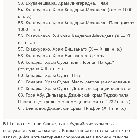
53. Бхуванешвара. Храм Лингараджа. План
54. Кхаджурахо. Храм Кандарья-Махадева (около 1000
г. н. э.)
55. Кхаджурахо. Храм Кандарья-Махадева. План (около
1000 г. н. э.)
56. Кхаджурахо. 2-й храм Кандарья-Махадева (X — XI
вв. н. э.)
57. Кхаджурахо. Храм Вишванатх (X — XI вв. н. э.)
58. Кхаджурахо. Храм Вишванатх. Деталь
59. Конарка. Храм Сурья или „Черная Пагода“
(середина XIII в. н. э.)
60. Конарка. Храм Сурья. План
61. Конарка. Храм Сурья. Часть декорации основания
62. Конарка. Храм Сурья. Деталь декорации основания
63. Гора Абу. Дильвара. Джайнский храм Теджахпала.
Плафон центрального помещения (около 1232 г. н. э.)
64. Бенгалия. Джайнский храм. Плафон (XIII в. н. э.)
В III в. до н. э., при Ашоке, типы буддийских культовых
сооружений уже сложились. К ним относится ступа, хотя и не
являющийся архитектурным сооружением в полном смысле