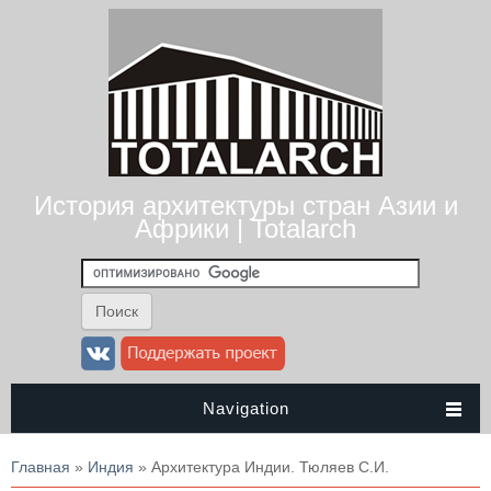
История архитектуры стран Азии и
Африки | Totalarch
Navigation
Вы здесь
Главная
»
Индия
» Архитектура Индии. Тюляев С.И.