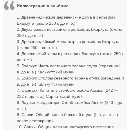
Иллюстрации в альбоме
1. Древнеиндийские деревенские дома в рельефах
Бхархута (около 250 г. до н. э.)
2. Двухэтажная постройка в рельефах Бхархута (около
250 г. до н. э.)
3. Древнеиндийский монастырь в рельефах Бхархута
(около 250 г. до н. э.)
4. Деревенский храм в рельефах Бхархута (около 250 г.
до н. э.)
5. Бхархут. Часть восточного торана ступа (середина II
в. до н. э.) Калькуттский музей
6. Бхархут. Столбы северного торана ступа (середина II
в. до н. э.) Калькуттский музей
7. Сарнатх. Капитель столба-стамбха Ашоки. (242 —
232 гг. до н. э.) Сарнатхский музей
8. Лаурья-Нандангарх. Столб-стамбха Ашоки (243 г. до
н. э.)
9. Санчи. Общий вид на большой ступа (II в. до н. э.)
после реставрации
10. Санчи. Общий план монастырского поселения