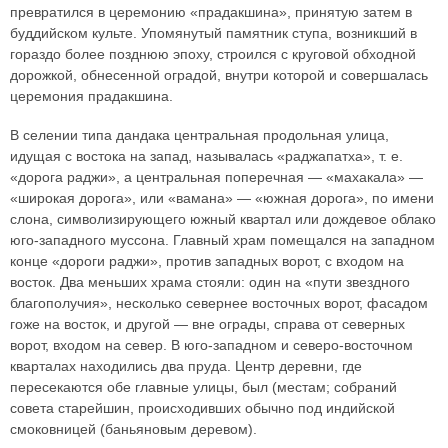
превратился в церемонию «прадакшина», принятую затем в
буддийском культе. Упомянутый памятник ступа, возникший в
гораздо более позднюю эпоху, строился с круговой обходной
дорожкой, обнесенной оградой, внутри которой и совершалась
церемония прадакшина.
В селении типа дандака центральная продольная улица,
идущая с востока на запад, называлась «раджапатха», т. е.
«дорога раджи», а центральная поперечная — «махакала» —
«широкая дорога», или «вамана» — «южная дорога», по имени
слона, символизирующего южный квартал или дождевое облако
юго-западного муссона. Главный храм помещался на западном
конце «дороги раджи», против западных ворот, с входом на
восток. Два меньших храма стояли: один на «пути звездного
благополучия», несколько севернее восточных ворот, фасадом
гоже на восток, и другой — вне ограды, справа от северных
ворот, входом на север. В юго-западном и северо-восточном
кварталах находились два пруда. Центр деревни, где
пересекаются обе главные улицы, был (местам; собраний
совета старейшин, происходивших обычно под индийской
смоковницей (баньяновым деревом).