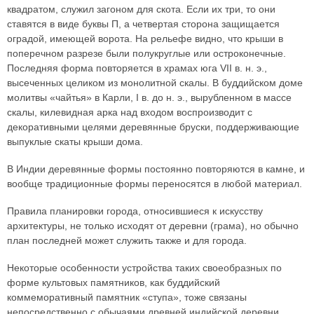
квадратом, служил загоном для скота. Если их три, то они
ставятся в виде буквы П, а четвертая сторона защищается
оградой, имеющей ворота. На рельефе видно, что крыши в
поперечном разрезе были полукруглые или остроконечные.
Последняя форма повторяется в храмах юга VII в. н. э.,
высеченных целиком из монолитной скалы. В буддийском доме
молитвы «чайтья» в Карли, I в. до н. э., вырубленном в массе
скалы, килевидная арка над входом воспроизводит с
декоративными целями деревянные бруски, поддерживающие
выпуклые скаты крыши дома.
В Индии деревянные формы постоянно повторяются в камне, и
вообще традиционные формы переносятся в любой материал.
Правила планировки города, относившиеся к искусству
архитектуры, не только исходят от деревни (грама), но обычно
план последней может служить также и для города.
Некоторые особенности устройства таких своеобразных по
форме культовых памятников, как буддийский
коммеморативный памятник «ступа», тоже связаны
непосредственно с обычаями древней индийской деревни